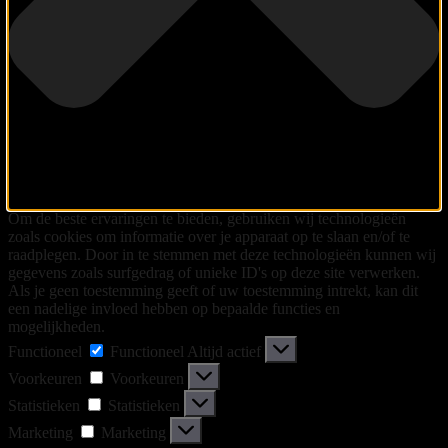
Om de beste ervaringen te bieden, gebruiken wij technologieën
zoals cookies om informatie over je apparaat op te slaan en/of te
raadplegen. Door in te stemmen met deze technologieën kunnen wij
gegevens zoals surfgedrag of unieke ID's op deze site verwerken.
Als je geen toestemming geeft of uw toestemming intrekt, kan dit
een nadelige invloed hebben op bepaalde functies en
mogelijkheden.
Functioneel
Functioneel
Altijd actief
Voorkeuren
Voorkeuren
Statistieken
Statistieken
Marketing
Marketing