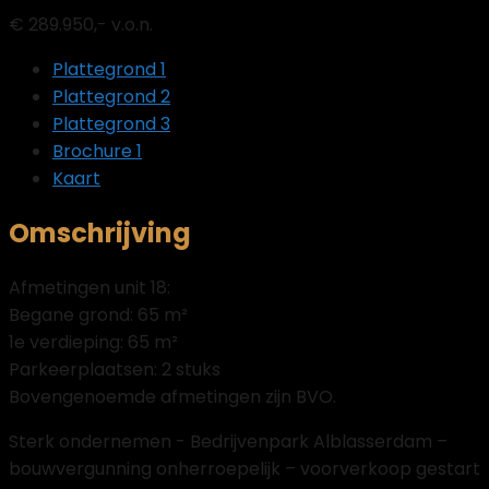
€ 289.950,- v.o.n.
Plattegrond 1
Plattegrond 2
Plattegrond 3
Brochure 1
Kaart
Omschrijving
Afmetingen unit 18:
Begane grond: 65 m²
1e verdieping: 65 m²
Parkeerplaatsen: 2 stuks
Bovengenoemde afmetingen zijn BVO.
Sterk ondernemen - Bedrijvenpark Alblasserdam –
bouwvergunning onherroepelijk – voorverkoop gestart