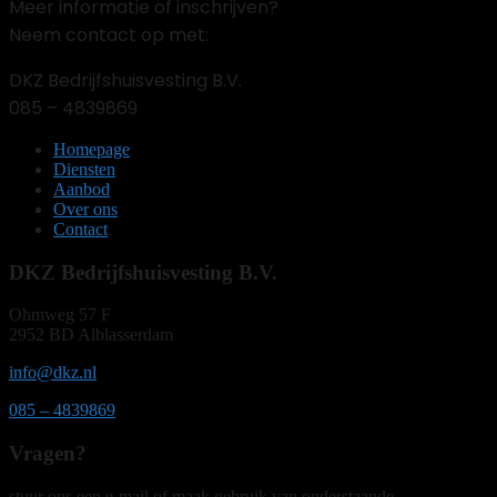
Meer informatie of inschrijven?
Neem contact op met:
DKZ Bedrijfshuisvesting B.V.
085 – 4839869
Homepage
Diensten
Aanbod
Over ons
Contact
DKZ Bedrijfshuisvesting B.V.
Ohmweg 57 F
2952 BD Alblasserdam
info@dkz.nl
085 – 4839869
Vragen?
stuur ons een e-mail of maak gebruik van onderstaande