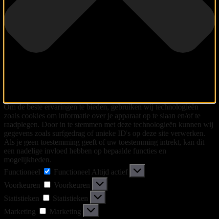
Om de beste ervaringen te bieden, gebruiken wij technologieën
zoals cookies om informatie over je apparaat op te slaan en/of te
raadplegen. Door in te stemmen met deze technologieën kunnen wij
gegevens zoals surfgedrag of unieke ID's op deze site verwerken.
Als je geen toestemming geeft of uw toestemming intrekt, kan dit
een nadelige invloed hebben op bepaalde functies en
mogelijkheden.
Functioneel
Functioneel
Altijd actief
Voorkeuren
Voorkeuren
Statistieken
Statistieken
Marketing
Marketing